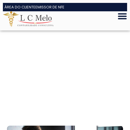
ÁREA DO CLIENTE
EMISSOR DE NFE
enha uma contabilidade para
advogados que trabalha a
favor dos seus honorários e do
seu escritório.
Sua contabilidade atual demora para responder, só
envia guias e não te ajuda a tomar decisões
financeiras estratégicas? Chegou a hora de evoluir.