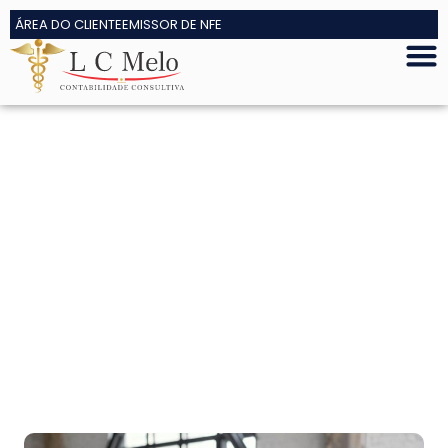
ÁREA DO CLIENTE
EMISSOR DE NFE
Tenha uma contabilidade para
psicólogos que trabalha a favor
da sua carreira e do seu
consultório.
Sua contabilidade atual não orienta sobre a
redução legal de impostos, só envia guias e não te
ajuda a decidir o melhor momento para abrir um
CNPJ? Chegou a hora de evoluir.